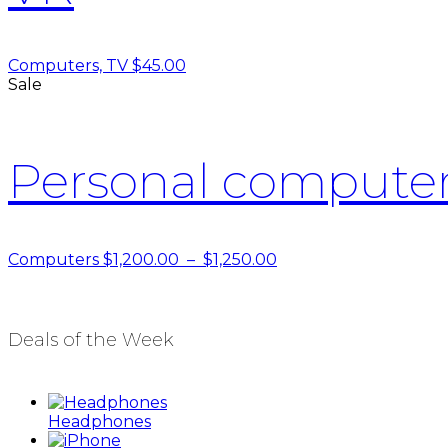
Computers, TV
$
45.00
Sale
Personal compute
Plage
Computers
$
1,200.00
–
$
1,250.00
de
prix :
$1,200.00
à
Deals of the Week
$1,250.00
Headphones