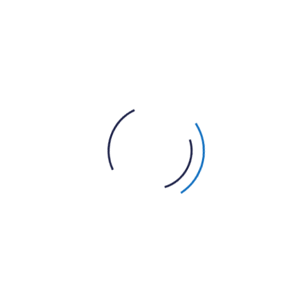
$3.00
sagittis sodales, nulla nibh sagittis augue, vel porttitor dia
Phasellus tincidunt odio eget ullamcorper efficitur. Cras plac
at tortor. Curabitur finibus sapien dolor. Ut eleifend tellus n
s et massa massa.
ews
are no reviews yet.
he first to review “Smart Watch”
adresse e-mail ne sera pas publiée.
Les champs obligatoir